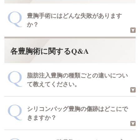
トを挿入する方法は、少しリスクが高
THE CLINIC 院長 村田 八千穂
回答した医師
くなるかもしれません。
豊胸手術にはどんな失敗があります
豊胸したバストが光るかどうかについて
THE CLINIC 院長 村田 八千穂
回答した医師
か？
豊胸と加齢について
各豊胸術に関するQ&A
見ためがおかしくなってしまうものか
ら、触ったときに違和感を感じるもの
まで様々です。
脂肪注入豊胸の種類ごとの違いについ
て教えてください。
シリコンバッグ豊胸の傷跡はどこにで
7種類の脂肪注入豊胸について、違い
きますか？
を説明します。
THE CLINIC 院長 村田 八千穂
回答した医師