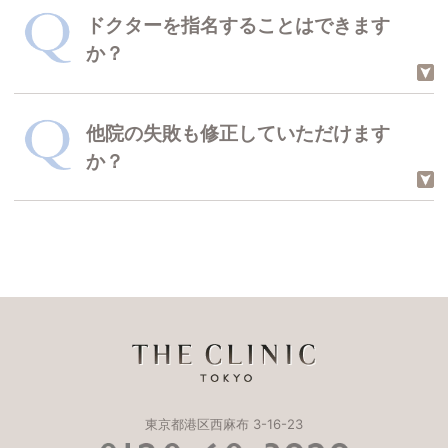
あざや刺青など、個人が特定されると
ドクターを指名することはできます
思われる箇所は、お申し出いただけれ
か？
ば調整いたしますので、お気軽にご相
談ください。
他院の失敗も修正していただけます
可能でございます。
か？
ただし日によって、席を外しているド
クターもおりますので、事前にお問い
合わせください。
当院では他院の失敗修正もお受けして
います。
もしもの場合には、気軽にお問い合わ
せくださいませ。
東京都港区西麻布 3-16-23