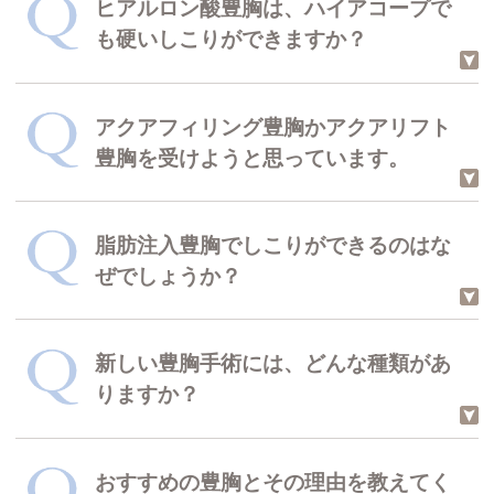
ヒアルロン酸豊胸は、ハイアコープで
脂肪注入の種類一覧について
乳房下か脇の下に4㎝ほどの傷跡がで
も硬いしこりができますか？
きます。
THE CLINIC 院長 村田 八千穂
回答した医師
アクアフィリング豊胸かアクアリフト
シリコンバッグ豊胸の傷跡について
ハイアコープであっても硬いしこりが
豊胸を受けようと思っています。
できる可能性があります。
THE CLINIC 院長 村田 八千穂
回答した医師
脂肪注入豊胸でしこりができるのはな
ヒアルロン酸豊胸後のバストの硬さについて
充填材を用いる豊胸術は世界的に抑止
ぜでしょうか？
傾向にありますので、十分にお考えく
ださい。
THE CLINIC 院長 村田 八千穂
回答した医師
新しい豊胸手術には、どんな種類があ
脂肪が注入先のバストで定着せず、壊
りますか？
充填材を注入する豊胸術について
死してしまったためです。
THE CLINIC 院長 村田 八千穂
回答した医師
おすすめの豊胸とその理由を教えてく
脂肪注入豊胸のしこりについて
THE CLINIC 東京院で取り扱いがある