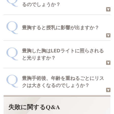
るのでしょうか？
できました。
マンモグラフィ検診を断られてしまう
豊胸すると授乳に影響が出ますか？
ことが多いだけで、受けられないとい
うわけではありません。
THE CLINIC 院長 村田 八千穂
豊胸した胸はLEDライトに照らされる
回答した医師
ほとんど影響がないと考えられてきま
と光りますか？
豊胸後の乳がん検診について
したが、充填材を注入する豊胸後に母
乳から菌が出たという報告が上がって
きています。
豊胸手術後、年齢を重ねるごとにリス
シリコンバッグ豊胸やヒアルロン酸豊
THE CLINIC 院長 村田 八千穂
回答した医師
クは大きくなるのでしょうか？
胸をすれば、光りやすくなる可能性は
豊胸と授乳の関係について
あります。
ただ脂肪注入豊胸の場合は、ほとんど
失敗に関するQ&A
シリコンバッグ豊胸などのインプラン
光ることはないでしょう。