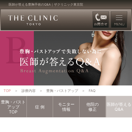
医師が答える豊胸手術のQ&A｜ザクリニック東京院
TOP
診療内容
豊胸・バストアップ
FAQ
豊胸・バスト
モニター
他院の
医師が答える
アップ
症
例
情報
修正
Q&A
TOP