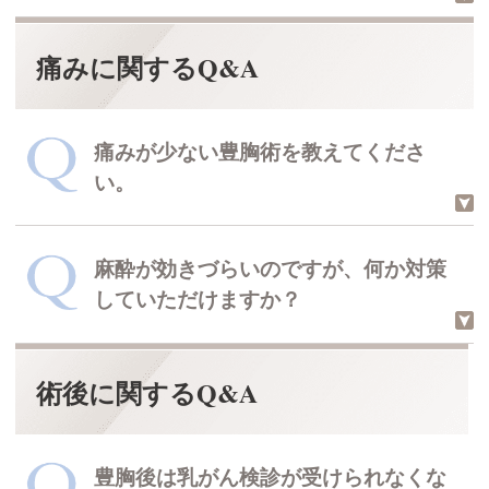
豊胸のバレについて
痛みに関するQ&A
当院は、大学病院でも使用されている
乳腺用エコーを導入しています。
これを用いてバスト内の様子を詳しく
痛みが少ない豊胸術を教えてくださ
診察することが可能です。
い。
必要な場合には、総合病院の受診をお
すすめいたします。
麻酔が効きづらいのですが、何か対策
術前から術後まで、総合的に痛みが少
していただけますか？
ないのはヒアルロン酸豊胸でしょう。
THE CLINIC 院長 村田 八千穂
回答した医師
術後に関するQ&A
豊胸手術の痛みについて
鎮痛薬の併用が可能です。
当院ではこれまでに4,300例ほど豊胸
手術を行ってきましたが、どの方も静
豊胸後は乳がん検診が受けられなくな
脈麻酔と鎮痛薬で痛みをコントロール