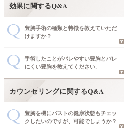
効果に関するQ&A
豊胸手術の種類と特徴を教えていただ
けますか？
手術したことがバレやすい豊胸とバレ
大きくは、シリコンバッグ豊胸・ヒア
にくい豊胸を教えてください。
ルロン酸豊胸・脂肪注入豊胸の３種類
です。
THE CLINIC 院長 村田 八千穂
回答した医師
カウンセリングに関するQ&A
見ためと感触、傷跡から判断すると、
豊胸手術の特徴について
シリコンバッグ豊胸がバレやすく、脂
肪注入豊胸がバレにくい方法だと言え
豊胸を機にバストの健康状態もチェッ
るでしょう。
クしたいのですが、可能でしょうか？
THE CLINIC 院長 村田 八千穂
回答した医師