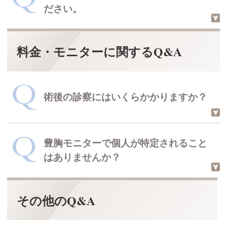
ださい。
脂肪注入豊胸では、再生医療の「セル
チャー豊胸」という方法があります。
THE CLINIC 院長 村田 八千穂
回答した医師
料金・モニターに関するQ&A
ローリスク、ハイリターンの脂肪注入
セルチャー豊胸について
豊胸がおすすめです。
THE CLINIC 院長 村田 八千穂
回答した医師
術後の診察にはいくらかかりますか？
おすすめの豊胸術について
豊胸モニターで個人が特定されること
無料でお受けしています。その他、内
はありませんか？
服薬の処方やメール相談にも追加料金
はかかりません。
その他のQ&A
当院の豊胸モニターは、お顔出しが不
要です。