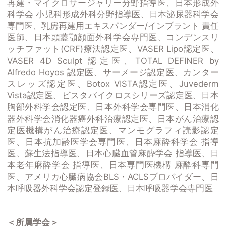
再建・マイクロサージャリー分野指導医、日本形成外
科学会 小児科形成外科分野指導医、日本泌尿器科学会
専門医、乳房再建用エキスパンダー/インプラント 責任
医師、日本頭蓋顎顔面外科学会専門医、コンデンスリ
ッチファット(CRF)療法認定医、VASER Lipo認定医、
VASER 4D Sculpt 認定医、TOTAL DEFINER by
Alfredo Hoyos 認定医、サーメージ認定医、カンター
スレッズ認定医、Botox VISTA認定医、Juvederm
Vista認定医、ビスタバイクロスシリーズ認定医、日本
胸部外科学会認定医、日本外科学会専門医、日本消化
器外科学会消化器癌外科治療認定医、日本がん治療認
定医機構がん治療認定医、マンモグラフィ読影認定
医、日本抗加齢医学会専門医、日本麻酔科学会 指導
医、蘇生法指導医、日本心臓血管麻酔学会 指導医、日
本老年麻酔学会 指導医、日本専門医機構 麻酔科専門
医、アメリカ心臓病協会BLS・ACLSプロバイダー、日
本呼吸器外科学会認定登録医、日本呼吸器学会専門医
＜所属学会＞