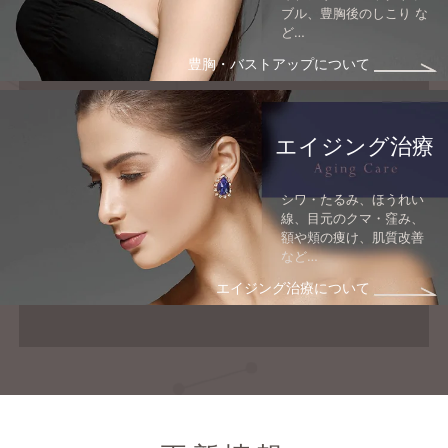
ブル、
豊胸後のしこり な
ど…
豊胸・バストアップについて
エイジング治療
シワ・たるみ、ほうれい
線、目元のクマ・窪み、
額や頬の痩け、肌質改善
など…
エイジング治療について