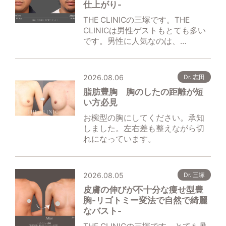
仕上がり‐
THE CLINICの三塚です。THE
CLINICは男性ゲストもとても多い
です。男性に人気なのは、…
2026.08.06
Dr. 志田
脂肪豊胸 胸のしたの距離が短
い方必見
お椀型の胸にしてください。承知
しました。左右差も整えながら切
れになっています。
2026.08.05
Dr. 三塚
皮膚の伸びが不十分な痩せ型豊
胸‐リゴトミー変法で自然で綺麗
なバスト‐