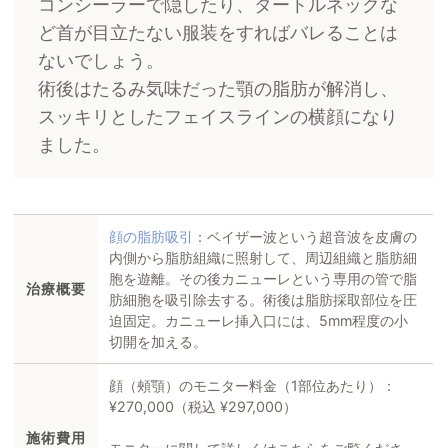
コンシーラーで隠したり、タートルネックな
ど首が目立たない服装をすればバレることは
ないでしょう。
術後はたるみ気味だった顎の脂肪が解消し、
スッキリとしたフェイスラインの横顔になり
ました。
顔の脂肪吸引
：ベイザー波という超音波を皮膚の
内側から脂肪組織に照射して、周辺組織と脂肪細
胞を遊離。その後カニューレという専用の管で脂
治療
概要
肪細胞を吸引除去する。術後は脂肪採取部位を圧
迫固定。カニューレ挿入口には、5mm程度の小
切開を加える。
顔（頰顎）のモニター料金（1部位あたり）：
¥270,000（税込 ¥297,000）
施術費用