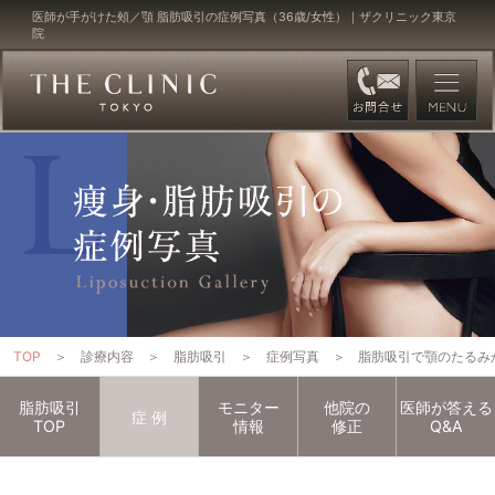
医師が手がけた頰／顎 脂肪吸引の症例写真（36歳/女性）｜ザクリニック東京
院
TOP
診療内容
脂肪吸引
症例写真
脂肪吸引で顎のたるみ
脂肪吸引
モニター
他院の
医師が答える
症
例
TOP
情報
修正
Q&A