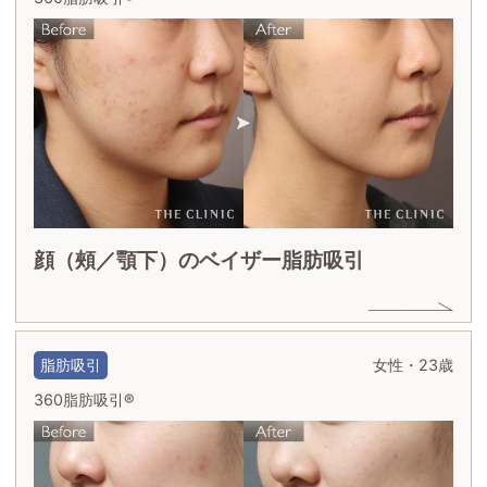
顔（頰／顎下）のベイザー脂肪吸引
脂肪吸引
女性・23歳
360脂肪吸引®