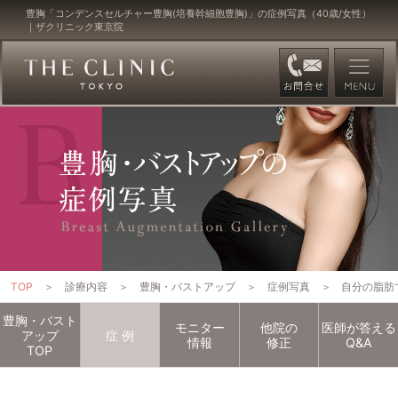
豊胸「コンデンスセルチャー豊胸(培養幹細胞豊胸)」の症例写真（40歳/女性）
｜ザクリニック東京院
TOP
診療内容
豊胸・バストアップ
症例写真
自分の脂肪
豊胸・バスト
モニター
他院の
医師が答える
アップ
症
例
情報
修正
Q&A
TOP