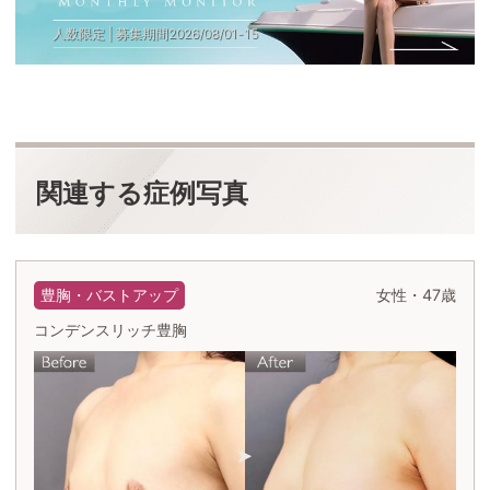
人数限定 | 募集期間
2026
/
08
/
01
-
15
関連する症例写真
豊胸・バストアップ
女性・47歳
コンデンスリッチ豊胸