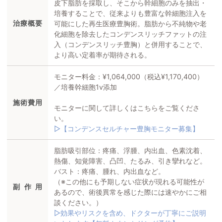
皮下脂肪を採取し、そこから幹細胞のみを抽出・
培養することで、従来よりも豊富な幹細胞注入を
治療
概要
可能にした再生医療豊胸術。脂肪から不純物や老
化細胞を除去したコンデンスリッチファットの注
入（コンデンスリッチ豊胸）と併用することで、
より高い定着率が期待される。
モニター料金：¥1,064,000（税込¥1,170,400）
／培養幹細胞1v添加
施術費用
モニターに関して詳しくはこちらをご覧くださ
い。
▷【コンデンスセルチャー豊胸モニター募集】
脂肪吸引部位：疼痛、浮腫、内出血、色素沈着、
熱傷、知覚障害、凸凹、たるみ、引き攣れなど。
バスト：疼痛、腫れ、内出血など。
（※この他にも予期しない症状が現れる可能性が
副作用
あるので、術後異常を感じた際には速やかにご相
談ください。）
▷効果やリスクを含め、ドクターが丁寧にご説明