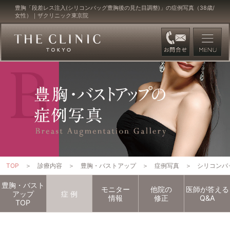
豊胸「段差レス注入(シリコンバッグ豊胸後の見た目調整)」の症例写真（38歳/
女性）｜ザクリニック東京院
TOP
診療内容
豊胸・バストアップ
症例写真
シリコンバ
豊胸・バスト
モニター
他院の
医師が答える
アップ
症
例
情報
修正
Q&A
TOP